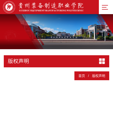
基础教
学部
忠诚工
匠文化
研究院
校徽
校训
校园
版权声明
风貌
校园建
首页
/
版权声明
筑
校园风
采