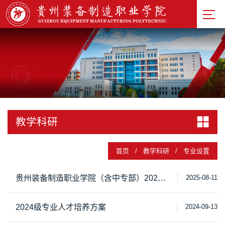
基础教
学部
忠诚工
匠文化
研究院
校徽
校训
校园
教学科研
风貌
校园建
首页
/
教学科研
/
专业设置
筑
校园风
采
贵州装备制造职业学院（含中专部）2025级专业人才培养方案
2025-08-11
2024级专业人才培养方案
2024-09-13