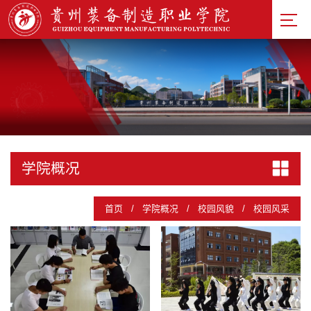
校徽
校训
校园
风貌
校园建
筑
校园风
采
学院概况
首页
/
学院概况
/
校园风貌
/
校园风采