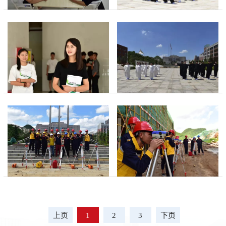
上页
1
2
3
下页