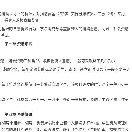
与捐助人订立的协议，对捐助资金（实物）实行分账核算、专款（物）专用，
察、捐赠人的检查和监督。
为基础的自愿捐赠行为，学院将充分尊重捐赠人的捐赠意愿。同时，社会资助
利活动。
第三章 资助形式
资助、混合资助三种类型。根据捐资人意愿，一般可采取以下几种形式：
金或助学金，每年定额奖励或资助学生，该项目设立的时间跨度一般不少于
3
，每年将基金的增值用于奖励或资助学生，该项目设立的时间跨度一般不少于
资助学生，可以采取一对一、一对多、多对一等形式，资助学生的学费、住宿
第四章 资助管理
作领导小组统一领导，负责对捐赠企业和个人情况进行审核。学生资助管理中
社会资助项目的联系洽谈、审查设立、获奖（受助）学生的评审、捐赠资金及