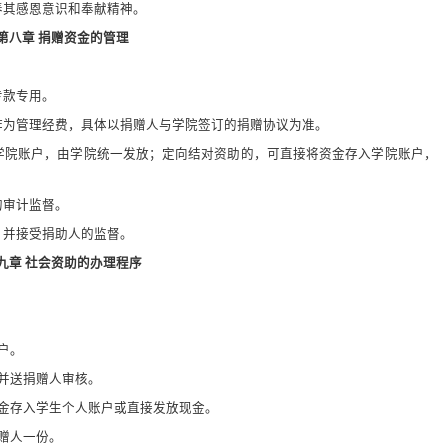
养其感恩意识和奉献精神。
第八章 捐赠资金的管理
专款专用。
作为管理经费，具体以捐赠人与学院签订的捐赠协议为准。
学院账户，由学院统一发放；定向结对资助的，可直接将资金存入学院账户，
。
的审计监督。
，并接受捐助人的监督。
九章 社会资助的办理程序
户。
并送捐赠人审核。
金存入学生个人账户或直接发放现金。
赠人一份。