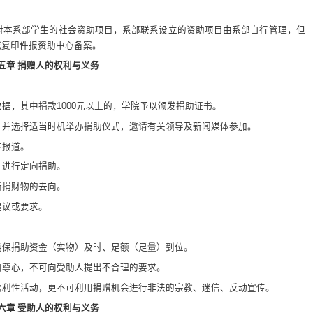
对本系部学生的社会资助项目，系部联系设立的资助项目由系部自行管理，但
或复印件报资助中心备案。
五章 捐赠人的权利与义务
收据，其中捐款
1000
元以上的，学院予以颁发捐助证书。
，并选择适当时机举办捐助仪式，邀请有关领导及新闻媒体参加。
传报道。
，进行定向捐助。
所捐财物的去向。
建议或要求。
确保捐助资金（实物）及时、足额（足量）到位。
自尊心，不可向受助人提出不合理的要求。
营利性活动，更不可利用捐赠机会进行非法的宗教、迷信、反动宣传。
六章 受助人的权利与义务