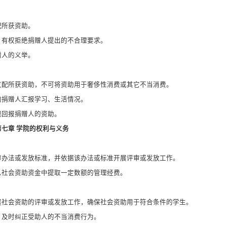
配所获资助。
，有权拒绝捐赠人提出的不合理要求。
赠人的义举。
支配所获资助，不可将资助用于奢侈性消费或其它不当消费。
向捐赠人汇报学习、生活情况。
现回报捐赠人的资助。
第七章 学院的权利与义务
审办法或发放标准，并依据该办法或标准开展评审或发放工作。
从社会资助资金中提取一定数额的管理经费。
展社会资助的评审或发放工作，确保社会资助用于符合条件的学生。
，及时纠正受助人的不当消费行为。