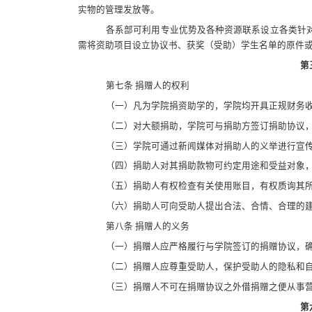
实物的管理发放等。
各系部可利用专业优势及各种资源联系设立各类针
需将资助项目设立协议书、获奖（受助）学生名单的原件
第
第七条 捐赠人的权利
（一）凡为学院捐资助学的，学院均开具正规财务
（二）对大额捐助，学院可与捐助方签订捐助协议
（三）学院可通过新闻媒体对捐助人的义举进行宣
（四）捐助人对其捐助款物可约定用途和受益对象
（五）捐助人有权检查有关使用账目，有权质询其
（六）捐助人可向受助人提出合法、合情、合理的
第八条 捐赠人的义务
（一）捐赠人应严格履行与学院签订的捐赠协议，
（二）捐赠人应尊重受助人，保护受助人的隐私和
（三）捐赠人不可在捐赠协议之外借捐赠之便从事
第