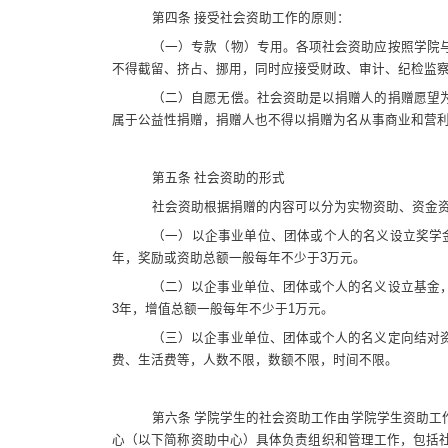
第四条 接受社会资助工作的原则：
（一）专款（物）专用。各项社会资助应按照学院
不得截留、挤占、挪用，同时应接受财政、审计、纪检监
（二）自愿无偿。社会资助是以捐赠人的捐赠愿望
属于公益性捐赠，捐赠人也不得以捐赠为名从事商业和营
第五条 社会资助的形式
社会资助根据捐赠的内容可以分为实物资助、资金
（一）以企事业单位、团体或个人的名义设立奖学
年，奖励或资助总额一般每年不少于
3
万元。
（二）以企事业单位、团体或个人的名义设立基金
3
年，增值总额一般每年不少于
1
万元。
（三）以企事业单位、团体或个人的名义定向结对
费、生活费等，人数不限，数额不限，时间不限。
第六条 学院学生的社会资助工作由学院学生资助工
心（以下简称资助中心）具体负责组织和管理工作，包括