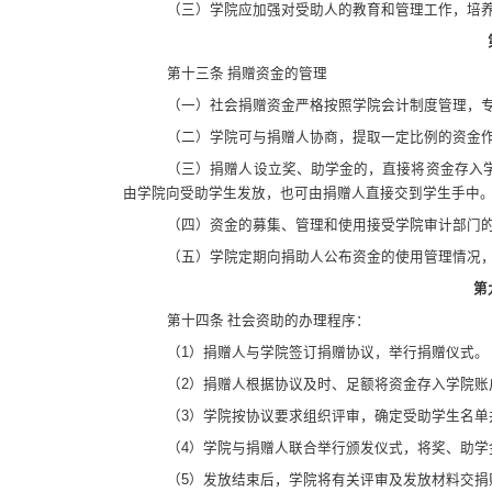
（三）学院应加强对受助人的教育和管理工作，培
第十三条 捐赠资金的管理
（一）社会捐赠资金严格按照学院会计制度管理，
（二）学院可与捐赠人协商，提取一定比例的资金
（三）捐赠人设立奖、助学金的，直接将资金存入
由学院向受助学生发放，也可由捐赠人直接交到学生手中
（四）资金的募集、管理和使用接受学院审计部门
（五）学院定期向捐助人公布资金的使用管理情况
第
第十四条 社会资助的办理程序：
（
1
）捐赠人与学院签订捐赠协议，举行捐赠仪式。
（
2
）捐赠人根据协议及时、足额将资金存入学院账
（
3
）学院按协议要求组织评审，确定受助学生名单
（
4
）学院与捐赠人联合举行颁发仪式，将奖、助学
（
5
）发放结束后，学院将有关评审及发放材料交捐