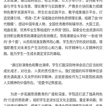
大思政课，通过政府搭台，校企共建，以大手牵小手，坚持教学内
容与学生专业背景、理论教学与实践教学、产教多方协同着力搭建
特色教学资源库平台、师生社会实践平台、教学成果展示平台，打
造党建引领、“思政+艺术”深度融合的特色思想理论课。组建了由“时
代楷模”、感动中国年度人物、全国优秀教师和辅导员、大国工匠、
戏曲名家、优秀毕业生等组成的“大师资”团队，探索全社会资源共同
支持职业教育思政课建设的有效模式，思政课建设从学校“一条线”转
向“多个面”，从而有效激发教师用心教、学生用力学的良好局面，增
强职教生对未来生产生活的信心和力量，科学精神与人文精神的交
融，能为学生一生成长奠定坚实的基础。
“通过扮演角色和舞台演绎，学生们能深刻地体会自己应当如何
成长成才，对社会、人类的责任是什么。我们提倡的科学精神应该
是充满高度人文关怀的科学精神，这就是我校作为工科类院校高扬
人文精神的价值所在。”党委书记熊星说。
为进一步拓展思政教育的广度和深度，学院还打造了独具特色
的“行走的思政课”。组织学生走进长征文化主题园，重走革命路；到