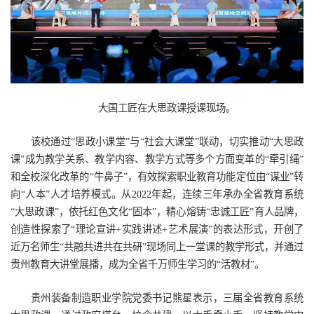
大国工匠在大思政课授课现场。
该校通过“思政小课堂”与“社会大课堂”联动，切实推动“大思政
课”成为教学关系、教学内容、教学方式等多个方面变革的“牵引绳”
和全校深化改革的“牛鼻子”，有效探索职业教育功能定位由“谋业”转
向“人本”人才培养模式。从2022年起，连续三年承办全省教育系统
“大思政课”，依托红色文化“固本”，精心熔铸“忠诚工匠”育人品牌，
创造性探索了“理论宣讲+实践讲述+艺术展演”的表达形式，开创了
近万名师生“共融共进共在共研”现场同上一堂课的教学形式，并通过
贵州教育大讲堂展播，成为全省千万师生学习的“活教材”。
贵州装备制造职业学院党委书记熊星表示，三届全省教育系统