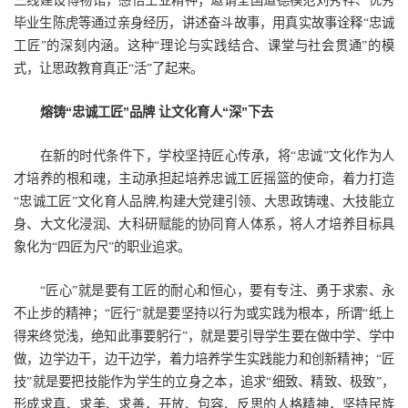
三线建设博物馆，感悟工业精神；邀请全国道德模范刘秀祥、优秀
毕业生陈虎等通过亲身经历，讲述奋斗故事，用真实故事诠释“忠诚
工匠”的深刻内涵。这种“理论与实践结合、课堂与社会贯通”的模
式，让思政教育真正“活”了起来。
熔铸“忠诚工匠”品牌 让文化育人“深”下去
在新的时代条件下，学校坚持匠心传承，将“忠诚”文化作为人
才培养的根和魂，主动承担起培养忠诚工匠摇篮的使命，着力打造
“忠诚工匠”文化育人品牌,构建大党建引领、大思政铸魂、大技能立
身、大文化浸润、大科研赋能的协同育人体系，将人才培养目标具
象化为“四匠为尺”的职业追求。
“匠心”就是要有工匠的耐心和恒心，要有专注、勇于求索、永
不止步的精神；“匠行”就是要坚持以行为或实践为根本，所谓“纸上
得来终觉浅，绝知此事要躬行”，就是要引导学生要在做中学、学中
做，边学边干，边干边学，着力培养学生实践能力和创新精神；“匠
技”就是要把技能作为学生的立身之本，追求“细致、精致、极致”，
形成求真、求美、求善，开放、包容、反思的人格精神，坚持民族