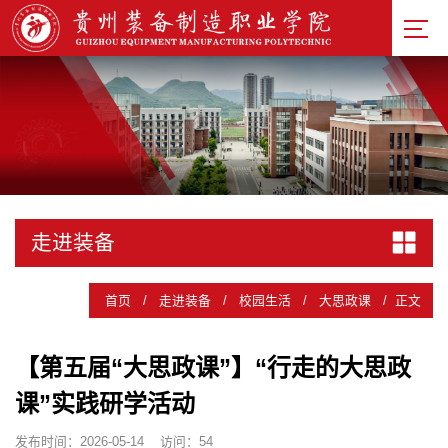
校徽
校训
校园
风貌
校园建
筑
校园风
采
走进装备
首页
/
走进装备
/
校园生活
/
大思政课
/
正文
【第五届“大思政课”】“行走的大思政
课”实践研学活动
发布时间：2026-05-14
访问：
54