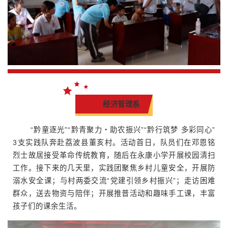
经济管理系
“黔童逐光”“黔青聚力・助农振兴”“黔行筑梦 多彩同心”
3支实践队奔赴荔波县董亥村。活动首日，队员们在邓恩铭
烈士故居接受革命传统教育，随后在永康小学开展校园清扫
工作。接下来的几天里，实践团聚焦乡村儿童安全，开展防
溺水安全课；与村两委交流“党建引领乡村振兴”；走访困难
群众，送去物资与陪伴；开展推普活动和趣味手工课，丰富
孩子们的课余生活。