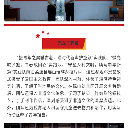
汽车工程系
“振青年之翼暖耆老，谱时代新声护童颜”实践队、“微光
映乡旅，青春筑同心”实践队、“守望乡村文明，续写中华新
篇”实践队前往荔波县瑶山瑶族乡拉片村，通过参观邓恩铭故
居接受了爱国主义教育。团队深入村落，体验了瑶族特色迎
宾礼遇，了解了当地民俗文化。在瑶山幼儿园开展义务劳动
后，团队还深入非遗文化传承，学习了蜡染、竹编及陀螺技
艺，亲手制作作品，深刻感受到了非遗文化的深厚底蕴。此
外，团队还为孤寡老人和留守儿童送去物资和陪伴，用实际
行动诠释了青年担当。