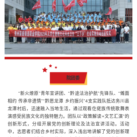
院团委
“新火燎原”青年宣讲团、“黔途法治护航”先锋队、“傩面
相约 传承非遗情”“黔愿龙潭 乡约振兴”4支实践队抵达务川县
龙潭村后，迅速融入当地生活，通过观看仡佬族传统歌舞表
演感受民族文化的独特魅力。团队以“政策解读+文艺汇演”的
创新形式，分组开展党的创新理论及法治宣讲活动。活动
中，志愿者们结合乡村实际，深入浅出地讲解了党的创新理