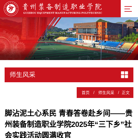
师生风采
首页
/
师生风采
/
正文
脚沾泥土心系民 青春答卷赴乡间——贵
州装备制造职业学院2025年“三下乡”社
会实践活动圆满收官