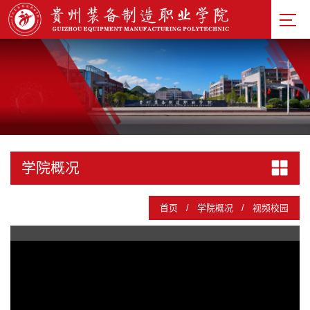
基础教
学部
忠诚工
匠文化
研究院
校徽
校训
校园
学院概况
风貌
校园建
首页
/
学院概况
/
视频校园
筑
校园风
采