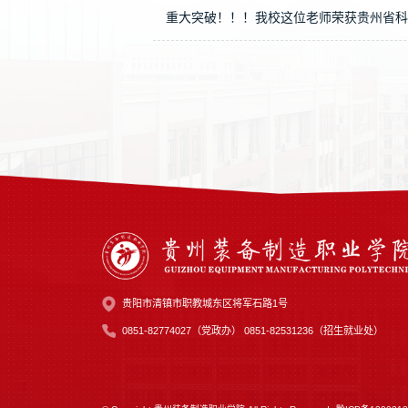
重大突破！！！我校这位老师荣获贵州省科
贵阳市清镇市职教城东区将军石路1号
0851-82774027（党政办） 0851-82531236（招生就业处）