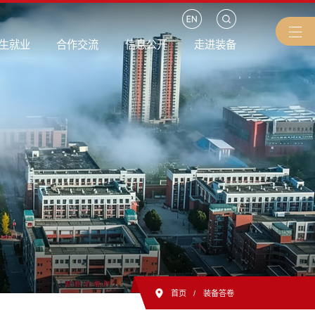
生就业
合作交流
信息公开
走进装备
首页
/
装备答卷