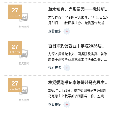
和弘扬伟大长征精神，走好新时代长征
路，根据贵州省教育厅关心下一代委员会
27
草木知春，光影留园——我校新闻中心成功举办春日主题摄影比赛
工作要求，团委（学院关工委办公室）于
2026.05
为培养青年学子的审美素养，4月10日至5
2026年4月8日至5月22日组织开展了2026
月21日，由校团委主办、党委宣传统战部
年“读懂中国”活动。获奖学生合影活动开展
指导、新闻中心承办的第四届“缤纷社团·多
期间，各系二级关工委推荐了48份作品参
查看更多
彩校园”社团文化活动月“草木知春，光影留
加学院最终评选。5月20日，团委（学院关
园”春日摄影活动圆满落幕。社团成员与获
工委办公室）...
奖同学合影定格瞬间，捕捉美好。在长达
27
百日冲刺促就业｜学院2026届机电类毕业生校园招聘会暨实习双选会成功举办
一个多月的作品征集期内，校园的每一寸
2026.05
为深入贯彻党中央、国务院及省委、省政
春光都成为同学们创作的灵感源泉。本次
府关于高校毕业生就业工作决策部署，落
活动累计收到摄影作品400余幅，涵盖风
实《教育部关于做好2026届全国普通高校
光、人像、微距等多种题材。镜头之下，
查看更多
毕业生就业创业工作的通知》要求，切实
既有教学楼晨曦微露的静谧，也有运动场
搭建毕业生和用人单位互动交流平台，拓
上奋力拼搏的英姿。...
宽就业渠道，5月26日，电气工程系在就业
27
校党委副书记李峥嵘赴马克思主义教学部调研指导工作座谈会
指导中心举办“百日冲刺促就业”——2026
2026.05
2026年5月21日，校党委副书记李峥嵘赴
届毕业生校园招聘会暨实习双选会。本次
马克思主义教学部调研指导工作，座谈会
双选会聚焦机电行业人才需求，共吸引80
在知行楼A501会议室召开。会议由马克思
余家省内外优质企业参会，涵盖电气自动
查看更多
主义教学部直属党支部书记朱贤广主持，
化、智能制造、电梯工程、网络与运维安
全体教职工参会。会议伊始，马克思主义