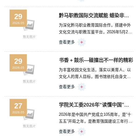
月26日下午，我校在润心辅导员工作室组
织召开“一站式”新青年学生社区“院长面对
面”学生代表座谈会。学校党委副书记、院
29
黔马职教国际交流赋能 蜡染非遗绽放光彩
长刘渠出席会议并与学生亲切交流，学生
2026.05
为深化黔马职业教育国际合作，搭建中外
工作部、团委、教务处、招生就业处、基
文化交流与职教互鉴平台，2026年5月27
础教学部、后勤处等部门负责人以及物
日下午，在学校统一安排下，马来西亚理
业、食堂的商家代表，各系部的50名学生
查看更多
工与社区学院教育局代表团一行莅临我校
代表共同参会。会议由党委委员、副院长
忠诚工匠文化研究院参与黔马职业教育国
孔杰主持。...
际合作系列活动之蜡染文化体验活动。本
29
书香 + 鼓乐—碰撞出不一样的精彩
次体验活动由忠诚工匠文化研究院指导的
2026.05
为丰富校园文化生活，落实以美育人、以
学生社团“匠心传习社”全程自主策划、落地
文化人的育人目标，图书馆依托自身文化
执行，依托忠诚工匠文化研究院的特色项
育人阵地，创新融合“书香”文化与音乐律
目《欣舟染志·古韵新载——当今社会下蜡
查看更多
动，让读者沉浸式感受“可听、可感、可参
染的活态传承与商业化可行性探索》开
与”的图书馆文化氛围，着力培养学生艺术
展，...
审美、节奏感知与团队协作能力，进一步
27
学院关工委2026年“读懂中国”活动圆满结束
营造轻松活泼、积极向上的校园环境。
2026.05
2026年是中国共产党成立105周年，是“十
2026年5月14日下午，图书馆开展了“书香
五五”开局之年，是教育强国建设三年行动
律动 鼓悦心灵”非洲鼓体验活动，活动取得
计划承上启下关键之年，也是红军长征胜
圆满成功。活动伊始，读书协会文艺部的5
查看更多
利90周年。为教育引导广大青年学生继承
名同学率先登场，带来非洲鼓演奏《...