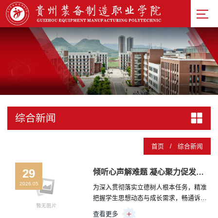
综合新闻
首页
/
综合新闻
29
倾听心声解难题 凝心聚力促发展——我校召开“一站式”新青年学生社区“院长面对面”学生代表座谈会
2026.05
为深入贯彻落实立德树人根本任务，精准
把握学生思想动态与成长需求，畅通诉求
反馈渠道，切实解决学生急难愁盼问题。5
查看更多