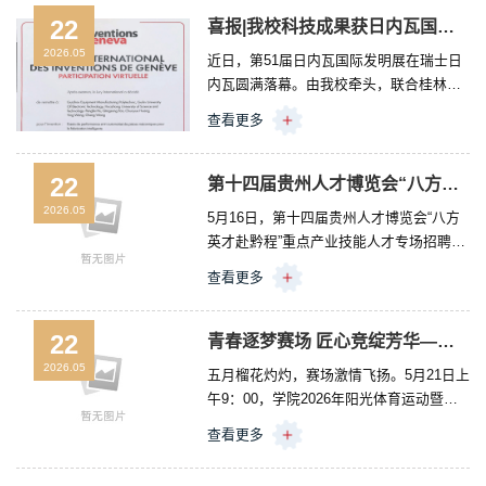
全、...
教学部教师依次进行近期工作汇报，全面
22
喜报|我校科技成果获日内瓦国际发明展银奖
梳理工作推进情况、成效亮点及下一步计
2026.05
近日，第51届日内瓦国际发明展在瑞士日
划。何沣锦老师汇报《全省职业院校“马院
内瓦圆满落幕。由我校牵头，联合桂林电
+书院”协同育人机制研究调查问卷》《贵
子科技大学、华中科技大学完成的“面向智
州省职业学校思政课中高本一体化教学典
查看更多
能制造的机械零件性能测试与自动分拣技
型案例汇编》的调研概况，展现了部门在
术”，凭借突出的创新性、突破性的性能优
推动思政教育与书院文化深度融合的积极
势以及广阔的应用前景，在来自全球60多
22
第十四届贵州人才博览会“八方英才赴黔程”重点产业技能人才专场招聘会在贵州装备制造职业学院成功举办
探索；...
个国家和地区的数千个发明项目中脱颖而
2026.05
5月16日，第十四届贵州人才博览会“八方
出，成功斩获日内瓦国际发明展银奖，彰
英才赴黔程”重点产业技能人才专场招聘会
显了学校在智能制造领域的创新实力。瑞
在贵州装备制造职业学院成功举行。本次
士日内瓦国际发明展创办于1973年，与德
查看更多
活动紧扣全省重点产业发展需求，着力构
国纽伦堡发明展、美国匹兹堡国家发明展
建技能人才与用人单位精准对接的平台，
相关展会并称全球三大发明展，...
推动人才链、教育链、产业链、创新链深
22
青春逐梦赛场 匠心竞绽芳华——学院2026年阳光体育运动暨第十届田径运动会隆重开幕！
度融合，为贵州高质量发展持续注入技能
2026.05
五月榴花灼灼，赛场激情飞扬。5月21日上
人才新动能。省人力资源和社会保障厅副
午9：00，学院2026年阳光体育运动暨第
厅长胡世培出席活动并致辞，省教育厅副
十届田径运动会隆重开幕！学院党委副书
厅长邱国鹏、贵阳市人力资源和社会保障
查看更多
记、院长刘渠，党委副书记李峥嵘，纪委
局局长邓辉、省内高职院校代表、省内外
书记罗鹰，副院长孔杰、张克峰，党委委
近两百家优质企业及学院千余名毕业生参