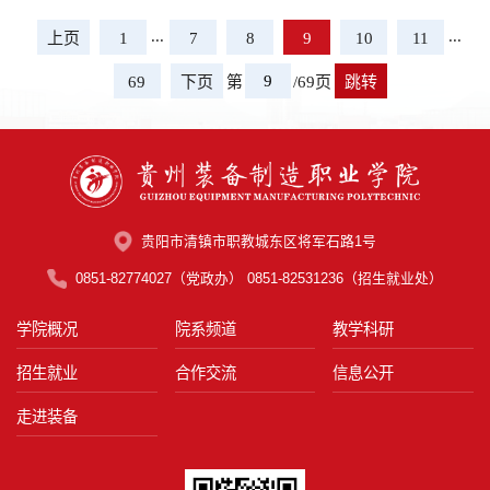
员、宣传统战部部长赵洋及各系部、部门
加活动。...
负责人出席开幕式，全院师生齐聚田径
...
...
上页
1
7
8
9
10
11
场，共赴青春体育盛会。开幕式由孔杰副
院长主持。孔杰副院长主持开幕式伴随着
第
/69页
69
下页
跳转
激昂的《运动员进行曲》，国旗护卫队、
校旗护卫队、会旗护卫队迈着铿锵有力的
步伐率先入场，...
贵阳市清镇市职教城东区将军石路1号
0851-82774027（党政办） 0851-82531236（招生就业处）
学院概况
院系频道
教学科研
招生就业
合作交流
信息公开
走进装备