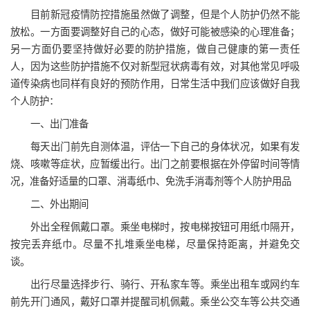
目前新冠疫情防控措施虽然做了调整，但是个人防护仍然不能
放松。一方面要调整好自己的心态，做好可能被感染的心理准备；
另一方面仍要坚持做好必要的防护措施，做自己健康的第一责任
人，因为这些防护措施不仅对新型冠状病毒有效，对其他常见呼吸
道传染病也同样有良好的预防作用，日常生活中我们应该做好自我
个人防护：
一、出门准备
每天出门前先自测体温，评估一下自己的身体状况，如果有发
烧、咳嗽等症状，应暂缓出行。出门之前要根据在外停留时间等情
况，准备好适量的口罩、消毒纸巾、免洗手消毒剂等个人防护用品
二、外出期间
外出全程佩戴口罩。乘坐电梯时，按电梯按钮可用纸巾隔开，
按完丢弃纸巾。尽量不扎堆乘坐电梯，尽量保持距离，并避免交
谈。
出行尽量选择步行、骑行、开私家车等。乘坐出租车或网约车
前先开门通风，戴好口罩并提醒司机佩戴。乘坐公交车等公共交通