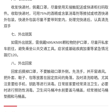
收发快递时，佩戴口罩，尽量使用无接触配送或快递柜扫码取
件。收取快递时，可用75%的酒精或含氯消毒剂等擦拭或喷洒快递
外包装，快递外包装尽量不要带到室内，处理完快递后，认真清洗
双手
七、外出就医
如需外出就医，需佩戴N95/KN95颗粒物防护口罩，尽量开私家
车前往，避免乘坐公共交通工具。症状或基础疾病加重等紧急情况
拨打120。
八、外出回家
回家后摘掉口罩，不要触碰口罩外侧。先洗手，并开窗通风。
把外套、鞋子、包等放置在固定房间的角落，及时清洗晾晒。尤其
注意要给手机、钥匙等进行消毒。日常居家要经常清洁卫生，必要
时进行预防性消毒。卫生间马桶冲水前要盖马桶盖，经常擦拭马桶
垫圈和马桶盖。