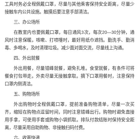
工具时务必全程佩戴口罩，尽量与其他乘客保持安全距离，尽量少
接触车内公共设施。触摸后要注意手部清洁。
三、办公场所
在教室内也要佩戴口罩，每日通风3次，每次20—30分钟，通
风时注意保暖。咳嗽、打喷嚏时，最好用纸巾遮挡。勤洗手、勤消
毒、多喝水，及时清理垃圾。减少面对面交流，尽量线上沟通。
四、外出就餐
外出用餐，尽量错峰就餐，避免扎堆。食堂就餐，有条件可将
餐食打包带走。外卖尽量无接触拿取。摘下口罩用餐时，注意保持
口罩内侧清洁。
五、购物场所
外出购物时全程佩戴口罩，提前准备购物清单，尽量一次买
齐，缩短在购物点逗留时间，同时注意错峰出行。购物时避免直接
用手拿，可使用手套或购物小袋抓取。排队付款结账时保持安全距
离，尽量采用自助购物、非接触扫码付费。
六、收寄快递