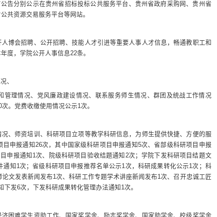
有公告分别公示在贵州省招标投标公共服务平台、贵州省政府采购网、贵州省
省公共资源交易服务平台等网站。
开人博会招聘、公开招聘、技能人才引进等重要人事人才信息，畅通教职工和
年度，学院公开人事信息22条。
情况、
和管理情况、党风廉政建设情况、联系服务师生情况、群团及统战工作情况
0次。党费收缴使用情况公示1次。
情况、师资培训、科研项目立项等教学科研信息，为师生提供快捷、方便的服
目申报通知26次，其中国家级科研项目申报通知5次、省部级科研项目申报
项目申报通知1次、院级科研项目验收结题通知2次；学院下发科研项目结题文
件通知1次；省级科研项目申报推荐名单公示1次，科研成果转化公示1次；科
师论文发表新闻发布1次、科研工作专题学术讲座新闻发布1次、召开忠诚工匠
知下发6次，下发科研成果转化管理办法通知1次。
经济困难学生资助工作、国家奖学金、励志奖学金、国家助学金、校级奖学金