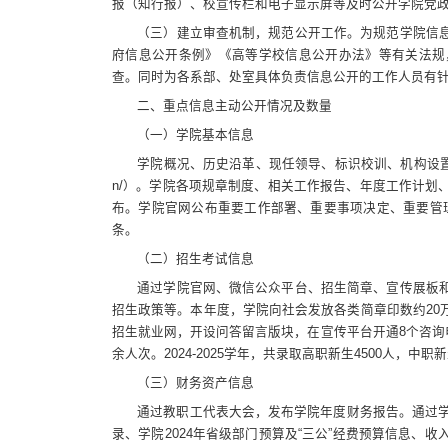
报（知行报）、校宣传栏和电子显示屏等及时公开学院党
（三）建立审查机制，规范公开工作。为规范学院信
府信息公开条例》《高等学校信息公开办法》等有关法规
查。同时为各系部、处室具体负责信息公开的工作人员有
二、重点信息主动公开情况及数量
（一）学院基本信息
学院概况、历史沿革、现任领导、标识校训、机构设置、学院
n/）。学院各项规章制度、相关工作报告、年度工作计划
布。学院官网公布重要工作部署、重要事项决定、重要管理制
条。
（二）招生考试信息
通过学院官网、微信公众平台、招生简章、宣传展板
招生政策等。本年度，学院向社会发放各类简章印数约20
招生就业网，开设问答留言版块，在宣传平台开通8个咨询电
余人次。2024-2025学年，共录取高职新生4500人，中职新
（三）财务资产信息
通过教职工代表大会，发布学院年度财务报告。通过学
录、学院2024年省级部门预算及“三公”经费预算信息