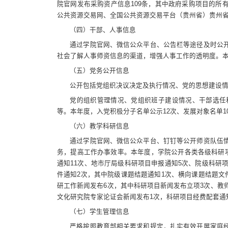
院官网发布采购资产信息109条，其中政府采购项目的所
公共资源交易网、全国公共资源交易平台（贵州省）贵州
（四）干部、人事信息
通过学院官网、微信公众平台、公告栏等途径及时公
社会了解人事师资信息的渠道，增强人事工作的透明度。本
（五）党务公开信息
公开包括党组织决议决定及执行情况、党的思想建设
党的组织管理情况、党组织班子建设情况、干部选任
等。本年度，入党积极分子名单公示12次、发展对象名单1
（六）教学科研信息
通过学院官网、微信公众平台、钉钉等公开师资队伍
务，提高工作办事效率。本年度，学院公开各类各级科研项
通知11次、地市厅局级科研项目申报通知5次、院级科研
件通知2次，其中院级课题结题通知1次、横向课题结题文
研工作新闻发布6次，其中科研项目新闻发布立项3次、教
文化研究院专家论证会新闻发布1次，科研项目经费配套通
（七）学生管理信息
严格按照教育部相关要求和规定，扎实有效开展家庭