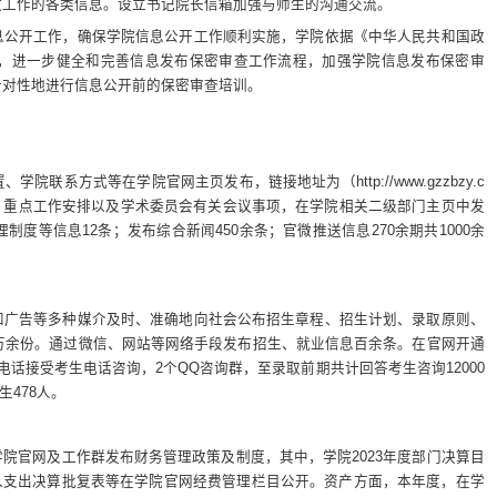
政工作的各类信息。设立书记院长信箱加强与师生的沟通交流。
息公开工作，确保学院信息公开工作顺利实施，学院依据《中华人民共和国政
，进一步健全和完善信息发布保密审查工作流程，加强学院信息发布保密审
针对性地进行信息公开前的保密审查培训。
联系方式等在学院官网主页发布，链接地址为（http://www.gzzbzy.c
、重点工作安排以及学术委员会有关会议事项，在学院相关二级部门主页中发
度等信息12条；发布综合新闻450余条；官微推送信息270余期共1000余
和广告等多种媒介及时、准确地向社会公布招生章程、招生计划、录取原则、
万余份。通过微信、网站等网络手段发布招生、就业信息百余条。在官网开通
话接受考生电话咨询，2个QQ咨询群，至录取前期共计回答考生咨询12000
生478人。
院官网及工作群发布财务管理政策及制度，其中，学院2023年度部门决算目
、收入支出决算批复表等在学院官网经费管理栏目公开。资产方面，本年度，在学