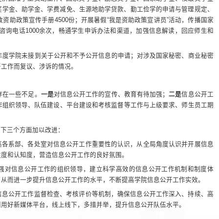
奖学金、助学金、学费减免、生源地助学贷款、勤工俭学的申请与管理规定、
资助政策宣传手册4500份；开展暑假“我是资助政策宣讲员”活动，传播国家
咨询电话1000余次，畅通学生申诉办法和渠道，加强信息解读，回应师生和
4年度学院未接到关于公开和不予公开信息的申请；对涉及国家秘密、商业秘密
开工作而复议、涉诉的情况。
存在一些不足。
一是
对信息公开工作的宣传、教育有待加强；
二是
信息公开工
作组织领导、队伍建设、平台建设和考核监督等工作与上级要求、师生员工期
以下三个方面加以改进：
高各系部、各处室对信息公开工作重要性的认识，从全局角度认识并开展信息
注度和认知度，营造信息公开工作的良好氛围。
强对信息公开工作的组织领导，建立科学高效的信息公开工作机制和制度体
，从而进一步提升信息公开工作的水平，不断提高学院信息公开工作实效。
信息公开工作监督检查、考核评价等机制，确保信息公开工作深入、持续、高
利用好新媒体平台，线上线下，多措并举，提升信息公开队伍水平。