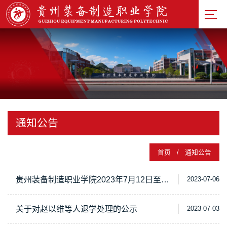
基础教
学部
忠诚工
匠文化
研究院
校徽
校训
校园
通知公告
风貌
校园建
首页
/
通知公告
筑
校园风
采
贵州装备制造职业学院2023年7月12日至8月24日(假期）值班表
2023-07-06
关于对赵以维等人退学处理的公示
2023-07-03